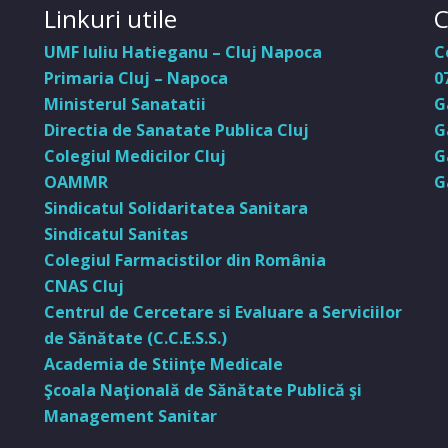
Linkuri utile
C
UMF Iuliu Hatieganu – Cluj Napoca
C
Primaria Cluj – Napoca
0
Ministerul Sanatatii
G
Directia de Sanatate Publica Cluj
G
Colegiul Medicilor Cluj
G
OAMMR
G
Sindicatul Solidaritatea Sanitara
Sindicatul Sanitas
Colegiul Farmacistilor din România
CNAS Cluj
Centrul de Cercetare si Evaluare a Serviciilor
de Sănătate (C.C.E.S.S.)
Academia de Stiinţe Medicale
Şcoala Naţională de Sănătate Publică şi
Management Sanitar