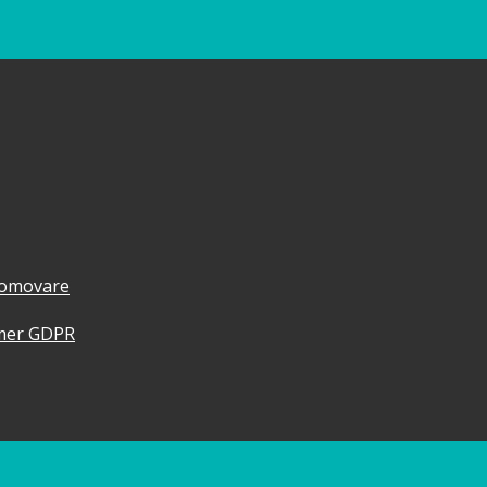
promovare
imer GDPR