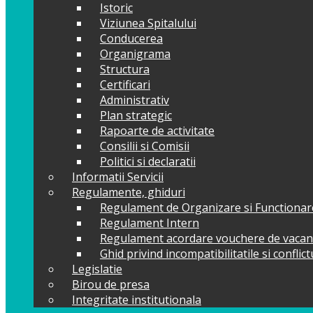
Istoric
Viziunea Spitalului
Conducerea
Organigrama
Structura
Certificari
Administrativ
Plan strategic
Rapoarte de activitate
Consilii si Comisii
Politici si declaratii
Informatii Servicii
Regulamente, ghiduri
Regulament de Organizare si Functionar
Regulament Intern
Regulament acordare vouchere de vacan
Ghid privind incompatibilitatile si conflic
Legislatie
Birou de presa
Integritate institutionala