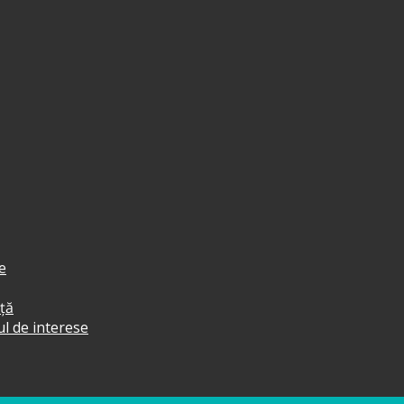
e
ță
tul de interese