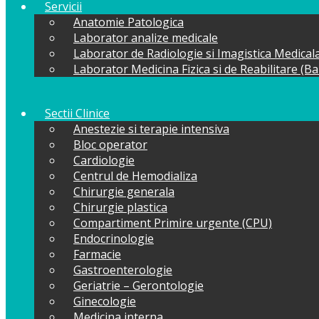
Servicii
Anatomie Patologica
Laborator analize medicale
Laborator de Radiologie si Imagistica Medical
Laborator Medicina Fizica si de Reabilitare (B
Sectii Clinice
Anestezie si terapie intensiva
Bloc operator
Cardiologie
Centrul de Hemodializa
Chirurgie generala
Chirurgie plastica
Compartiment Primire urgente (CPU)
Endocrinologie
Farmacie
Gastroenterologie
Geriatrie – Gerontologie
Ginecologie
Medicina interna