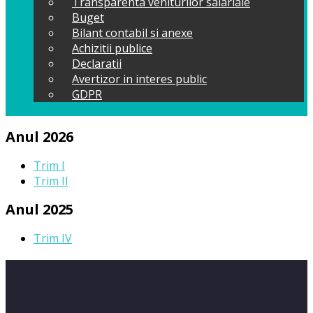
Transparenta veniturilor salariale
Buget
Bilant contabil si anexe
Achizitii publice
Declaratii
Avertizor in interes public
GDPR
Anul 2026
Trim I
Trim II
Anul 2025
Trim IV