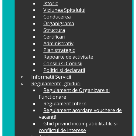
Istoric
Viziunea Spitalului
Conducerea
Organigrama
Structura
Certificari
Administrativ
Plan strategic
Rapoarte de activitate
Consilii si Comisii
Politici si declaratii
Informatii Servicii
Regulamente, ghiduri
Regulament de Organizare si
Functionare
Regulament Intern
Regulament acordare vouchere de
vacanță
Ghid privind incompatibilitatile si
conflictul de interese