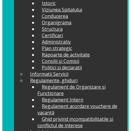
Istoric
Viziunea Spitalului
Conducerea
Organigrama
Structura
Certificari
Administrativ
Plan strategic
Rapoarte de activitate
Consilii si Comisii
Politici si declaratii
Informatii Servicii
Regulamente, ghiduri
Regulament de Organizare si
Functionare
Regulament Intern
Regulament acordare vouchere de
vacanță
Ghid privind incompatibilitatile si
conflictul de interese