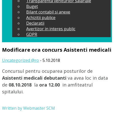
Transparenta veniturilor salariale
Buget
Bilant contabil si anexe
Achizitii publice
Declaratii
Avertizor in interes public
GDPR
Modificare ora concurs Asistenti medicali
Uncategorized @ro
- 5.10.2018
Concursul pentru ocuparea posturilor de
Asistenti medicali debutanti
va avea loc in data
de
08.10.2018
la
ora 12.00
in amfiteatrul
spitalului.
Written by
Webmaster SCM