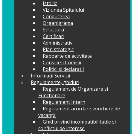
Istoric
Viziunea Spitalului
Conducerea
Organigrama
Structura
Certificari
Administrativ
Plan strategic
Rapoarte de activitate
Consilii si Comisii
Politici si declaratii
Informatii Servicii
Regulamente, ghiduri
Regulament de Organizare si
Functionare
Regulament Intern
Regulament acordare vouchere de
vacanță
Ghid privind incompatibilitatile si
conflictul de interese