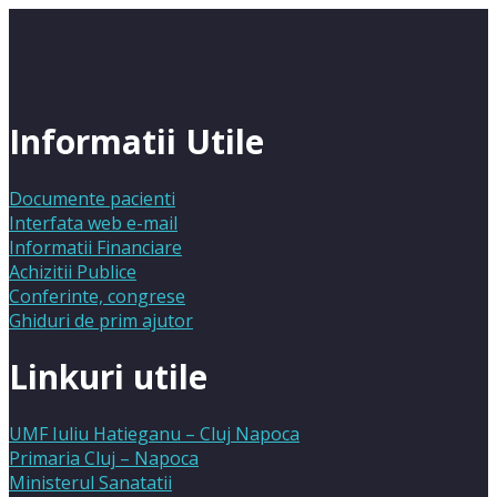
Informatii Utile
Documente pacienti
Interfata web e-mail
Informatii Financiare
Achizitii Publice
Conferinte, congrese
Ghiduri de prim ajutor
Linkuri utile
UMF Iuliu Hatieganu – Cluj Napoca
Primaria Cluj – Napoca
Ministerul Sanatatii