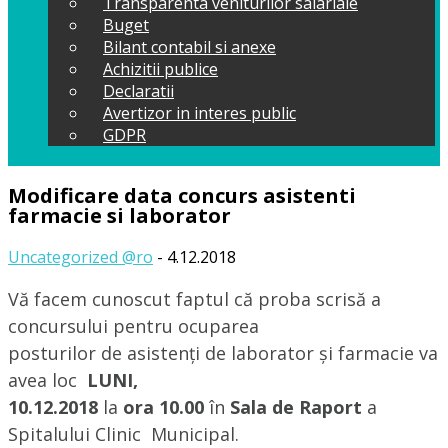
Transparenta veniturilor salariale
Buget
Bilant contabil si anexe
Achizitii publice
Declaratii
Avertizor in interes public
GDPR
Modificare data concurs asistenti
farmacie si laborator
Uncategorized @ro
- 4.12.2018
Vă facem cunoscut faptul că proba scrisă a
concursului pentru ocuparea
posturilor de asistenți de laborator și farmacie va
avea loc
LUNI,
10.12.2018
la
ora 10.00
în
Sala de Raport
a
Spitalului Clinic Municipal.