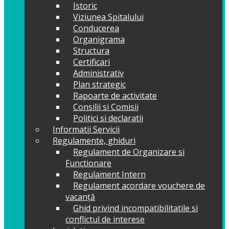
Istoric
Viziunea Spitalului
Conducerea
Organigrama
Structura
Certificari
Administrativ
Plan strategic
Rapoarte de activitate
Consilii si Comisii
Politici si declaratii
Informatii Servicii
Regulamente, ghiduri
Regulament de Organizare si
Functionare
Regulament Intern
Regulament acordare vouchere de
vacanță
Ghid privind incompatibilitatile si
conflictul de interese