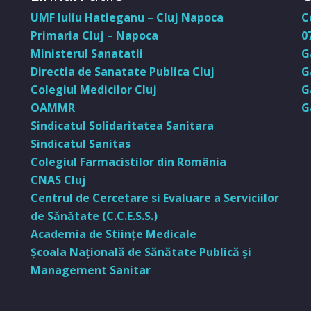
UMF Iuliu Hatieganu – Cluj Napoca
C
Primaria Cluj – Napoca
0
Ministerul Sanatatii
G
Directia de Sanatate Publica Cluj
G
Colegiul Medicilor Cluj
G
OAMMR
G
Sindicatul Solidaritatea Sanitara
Sindicatul Sanitas
Colegiul Farmacistilor din România
CNAS Cluj
Centrul de Cercetare si Evaluare a Serviciilor
de Sănătate (C.C.E.S.S.)
Academia de Stiinţe Medicale
Şcoala Naţională de Sănătate Publică şi
Management Sanitar