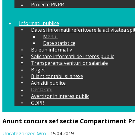
Proiecte PNRR
Informatii publice
Date si informatii referitoare la activitatea spi
Meniu
Date statistice
Buletin informativ
Solicitare informatii de interes public
Transparenta veniturilor salariale
Buget
Bilant contabil si anexe
Achizitii publice
Declaratii
Avertizor in interes public
GDPR
Anunt concurs sef sectie Compartiment Pr
Uncategorized @ro
- 15.04.2019