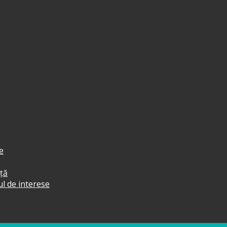
e
ță
tul de interese