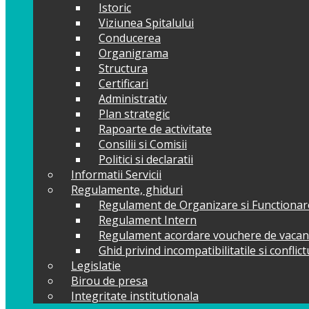
Istoric
Viziunea Spitalului
Conducerea
Organigrama
Structura
Certificari
Administrativ
Plan strategic
Rapoarte de activitate
Consilii si Comisii
Politici si declaratii
Informatii Servicii
Regulamente, ghiduri
Regulament de Organizare si Functionar
Regulament Intern
Regulament acordare vouchere de vacan
Ghid privind incompatibilitatile si conflic
Legislatie
Birou de presa
Integritate institutionala