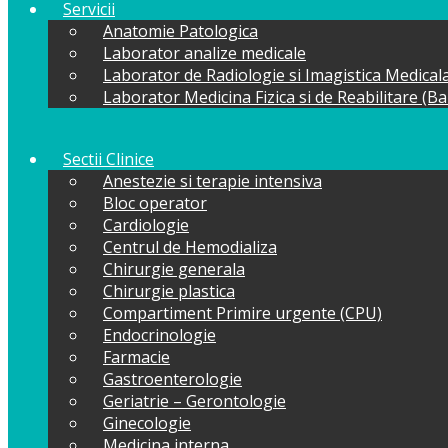
Servicii
Anatomie Patologica
Laborator analize medicale
Laborator de Radiologie si Imagistica Medical
Laborator Medicina Fizica si de Reabilitare (B
Sectii Clinice
Anestezie si terapie intensiva
Bloc operator
Cardiologie
Centrul de Hemodializa
Chirurgie generala
Chirurgie plastica
Compartiment Primire urgente (CPU)
Endocrinologie
Farmacie
Gastroenterologie
Geriatrie – Gerontologie
Ginecologie
Medicina interna