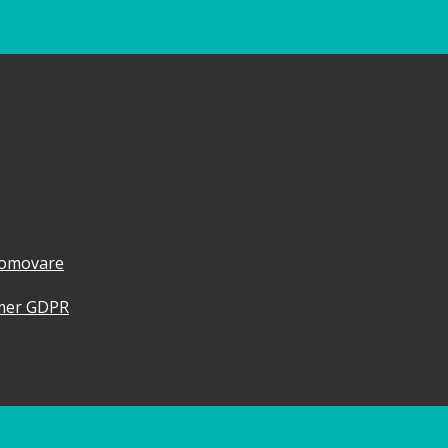
promovare
imer GDPR