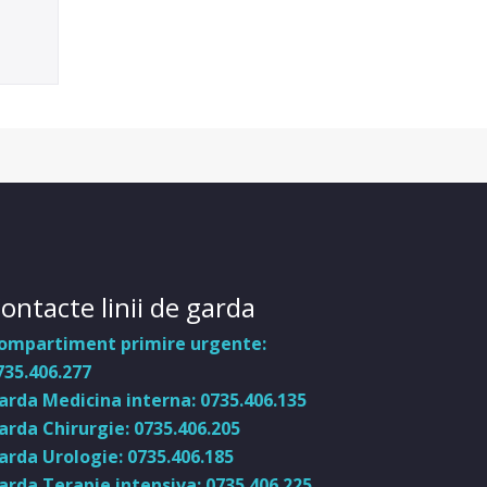
ontacte linii de garda
ompartiment primire urgente:
735.406.277
arda Medicina interna: 0735.406.135
arda Chirurgie: 0735.406.205
arda Urologie: 0735.406.185
arda Terapie intensiva: 0735.406.225