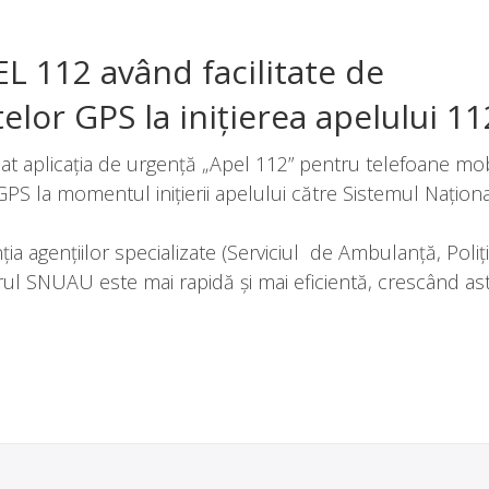
EL 112 având facilitate de
lor GPS la iniţierea apelului 11
sat aplicaţia de urgenţă „Apel 112” pentru telefoane mob
S la momentul iniţierii apelului către Sistemul Naţion
ţia agenţiilor specializate (Serviciul de Ambulanţă, Poliţi
l SNUAU este mai rapidă şi mai eficientă, crescând ast