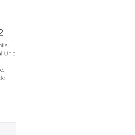
2
ile,
al Unic
e,
fel