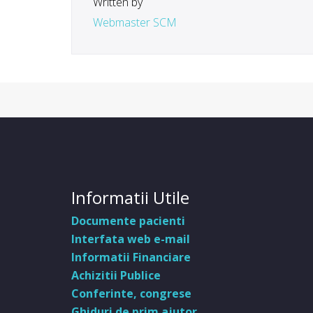
Written by
Webmaster SCM
Informatii Utile
Documente pacienti
Interfata web e-mail
Informatii Financiare
Achizitii Publice
Conferinte, congrese
Ghiduri de prim ajutor