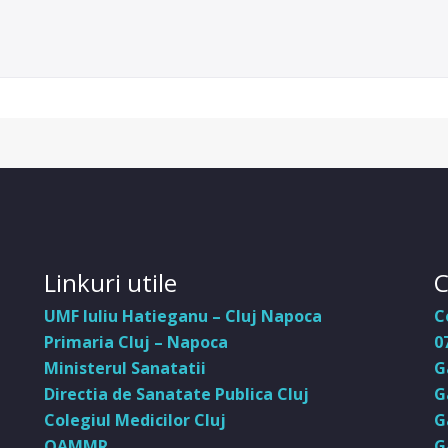
Linkuri utile
C
UMF Iuliu Hatieganu – Cluj Napoca
C
Primaria Cluj – Napoca
0
Ministerul Sanatatii
G
Directia de Sanatate Publica Cluj
G
Colegiul Medicilor Cluj
G
OAMMR
G