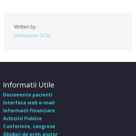
Written by
Webmaster SCM
Informatii Utile
Documente pacienti
Interfata web e-mail
Informatii Financiare
Achizitii Publice
Conferinte, congrese
Ghiduri de prim ajutor