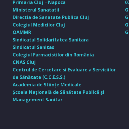
Primaria Cluj – Napoca
0
Ministerul Sanatatii
G
Directia de Sanatate Publica Cluj
G
Colegiul Medicilor Cluj
G
OAMMR
G
Sindicatul Solidaritatea Sanitara
Sindicatul Sanitas
Colegiul Farmacistilor din România
CNAS Cluj
Centrul de Cercetare si Evaluare a Serviciilor
de Sănătate (C.C.E.S.S.)
Academia de Stiinţe Medicale
Şcoala Naţională de Sănătate Publică şi
Management Sanitar