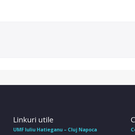
Linkuri utile
C
UMF Iuliu Hatieganu – Cluj Napoca
C