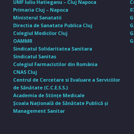
UMF Iuliu Hatieganu – Cluj Napoca
C
Primaria Cluj – Napoca
0
Ministerul Sanatatii
G
Directia de Sanatate Publica Cluj
G
Colegiul Medicilor Cluj
G
OAMMR
G
Sindicatul Solidaritatea Sanitara
Sindicatul Sanitas
Colegiul Farmacistilor din România
CNAS Cluj
Centrul de Cercetare si Evaluare a Serviciilor
de Sănătate (C.C.E.S.S.)
Academia de Stiinţe Medicale
Şcoala Naţională de Sănătate Publică şi
Management Sanitar