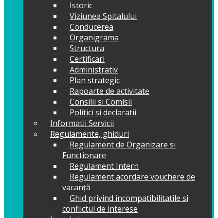
Istoric
Viziunea Spitalului
Conducerea
Organigrama
Structura
Certificari
Administrativ
Plan strategic
Rapoarte de activitate
Consilii si Comisii
Politici si declaratii
Informatii Servicii
Regulamente, ghiduri
Regulament de Organizare si
Functionare
Regulament Intern
Regulament acordare vouchere de
vacanță
Ghid privind incompatibilitatile si
conflictul de interese