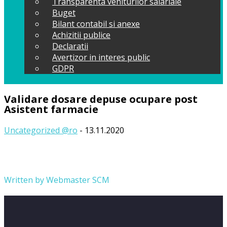
Transparenta veniturilor salariale
Buget
Bilant contabil si anexe
Achizitii publice
Declaratii
Avertizor in interes public
GDPR
Validare dosare depuse ocupare post
Asistent farmacie
Uncategorized @ro
- 13.11.2020
Written by
Webmaster SCM