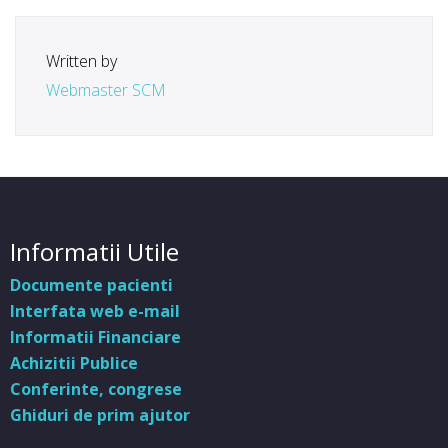
Written by
Webmaster SCM
Informatii Utile
Documente pacienti
Interfata web e-mail
Informatii Financiare
Achizitii Publice
Conferinte, congrese
Ghiduri de prim ajutor