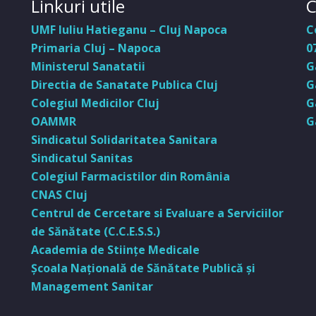
Linkuri utile
C
UMF Iuliu Hatieganu – Cluj Napoca
C
Primaria Cluj – Napoca
0
Ministerul Sanatatii
G
Directia de Sanatate Publica Cluj
G
Colegiul Medicilor Cluj
G
OAMMR
G
Sindicatul Solidaritatea Sanitara
Sindicatul Sanitas
Colegiul Farmacistilor din România
CNAS Cluj
Centrul de Cercetare si Evaluare a Serviciilor
de Sănătate (C.C.E.S.S.)
Academia de Stiinţe Medicale
Şcoala Naţională de Sănătate Publică şi
Management Sanitar