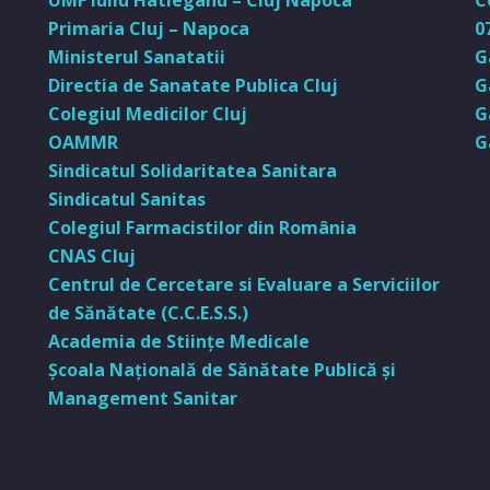
UMF Iuliu Hatieganu – Cluj Napoca
C
Primaria Cluj – Napoca
0
Ministerul Sanatatii
G
Directia de Sanatate Publica Cluj
G
Colegiul Medicilor Cluj
G
OAMMR
G
Sindicatul Solidaritatea Sanitara
Sindicatul Sanitas
Colegiul Farmacistilor din România
CNAS Cluj
Centrul de Cercetare si Evaluare a Serviciilor
de Sănătate (C.C.E.S.S.)
Academia de Stiinţe Medicale
Şcoala Naţională de Sănătate Publică şi
Management Sanitar