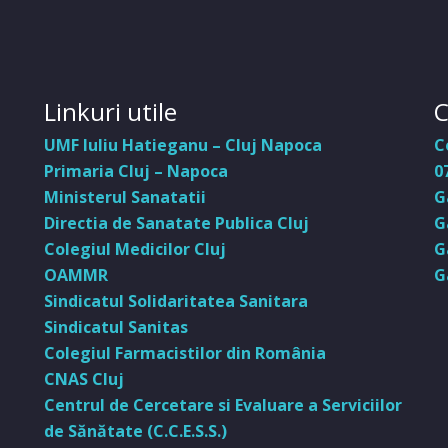
Linkuri utile
C
UMF Iuliu Hatieganu – Cluj Napoca
C
Primaria Cluj – Napoca
0
Ministerul Sanatatii
G
Directia de Sanatate Publica Cluj
G
Colegiul Medicilor Cluj
G
OAMMR
G
Sindicatul Solidaritatea Sanitara
Sindicatul Sanitas
Colegiul Farmacistilor din România
CNAS Cluj
Centrul de Cercetare si Evaluare a Serviciilor
de Sănătate (C.C.E.S.S.)