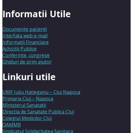
Informatii Utile
Documente pacienti
Interfata web e-mail
Informatii Financiare
Achizitii Publice
Conferinte, congrese
Ghiduri de prim ajutor
Linkuri utile
UMF Iuliu Hatieganu – Cluj Napoca
Primaria Cluj – Napoca
Ministerul Sanatatii
Directia de Sanatate Publica Cluj
Colegiul Medicilor Cluj
OAMMR
Sindicatul Solidaritatea Sanitara