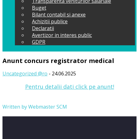
Transparenta veniturilor salariale
Buget
Bilant contabil si anexe
Achizitii publice
Declaratii
Avertizor in interes public
GDPR
Anunt concurs registrator medical
Uncategorized @ro
- 24.06.2025
Pentru detalii dati click pe anunt!
Written by
Webmaster SCM