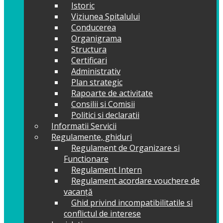
Istoric
Viziunea Spitalului
Conducerea
Organigrama
Structura
Certificari
Administrativ
Plan strategic
Rapoarte de activitate
Consilii si Comisii
Politici si declaratii
Informatii Servicii
Regulamente, ghiduri
Regulament de Organizare si
Functionare
Regulament Intern
Regulament acordare vouchere de
vacanță
Ghid privind incompatibilitatile si
conflictul de interese