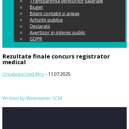
Transparenta veniturilor salariale
Buget
Bilant contabil si anexe
Achizitii publice
Declaratii
Avertizor in interes public
GDPR
Rezultate finale concurs registrator
medical
Uncategorized @ro
- 11.07.2025
Written by
Webmaster SCM