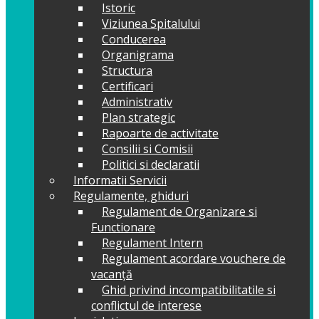
Istoric
Viziunea Spitalului
Conducerea
Organigrama
Structura
Certificari
Administrativ
Plan strategic
Rapoarte de activitate
Consilii si Comisii
Politici si declaratii
Informatii Servicii
Regulamente, ghiduri
Regulament de Organizare si
Functionare
Regulament Intern
Regulament acordare vouchere de
vacanță
Ghid privind incompatibilitatile si
conflictul de interese