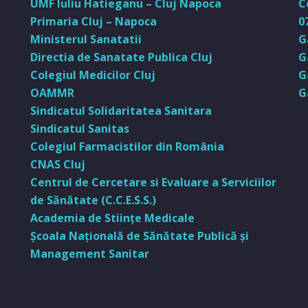
UMF Iuliu Hatieganu – Cluj Napoca
C
Primaria Cluj – Napoca
0
Ministerul Sanatatii
G
Directia de Sanatate Publica Cluj
G
Colegiul Medicilor Cluj
G
OAMMR
G
Sindicatul Solidaritatea Sanitara
Sindicatul Sanitas
Colegiul Farmacistilor din România
CNAS Cluj
Centrul de Cercetare si Evaluare a Serviciilor
de Sănătate (C.C.E.S.S.)
Academia de Stiinţe Medicale
Şcoala Naţională de Sănătate Publică şi
Management Sanitar