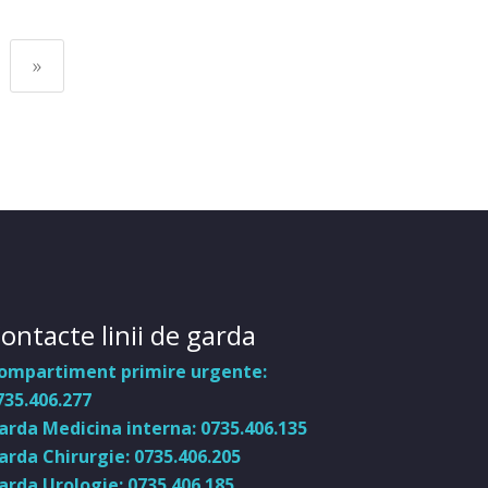
»
ontacte linii de garda
ompartiment primire urgente:
735.406.277
arda Medicina interna: 0735.406.135
arda Chirurgie: 0735.406.205
arda Urologie: 0735.406.185