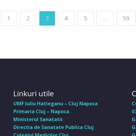
1
2
3
4
5
…
59
Linkuri utile
C
UMF Iuliu Hatieganu – Cluj Napoca
C
Primaria Cluj – Napoca
0
Ministerul Sanatatii
G
Directia de Sanatate Publica Cluj
G
Colegiul Medicilor Cluj
G