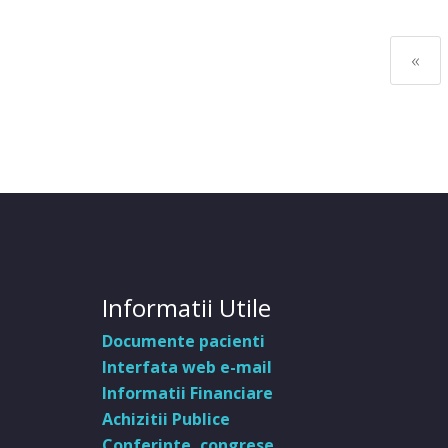
«
Informatii Utile
Documente pacienti
Interfata web e-mail
Informatii Financiare
Achizitii Publice
Conferinte, congrese