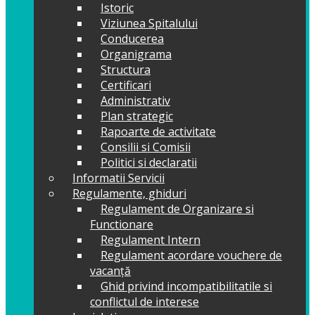
Istoric
Viziunea Spitalului
Conducerea
Organigrama
Structura
Certificari
Administrativ
Plan strategic
Rapoarte de activitate
Consilii si Comisii
Politici si declaratii
Informatii Servicii
Regulamente, ghiduri
Regulament de Organizare si
Functionare
Regulament Intern
Regulament acordare vouchere de
vacanță
Ghid privind incompatibilitatile si
conflictul de interese