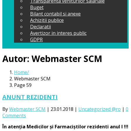
Transparenta veniturilor salariale
Buget
Bilant contabil si anexe
Achizitii publice
Declaratii
Avertizor in interes public
GDPR
Autor:
Webmaster SCM
Home
Webmaster SCM
Page 59
ANUNT REZIDENTI
By
Webmaster SCM
|
23.01.2018
|
Uncategorized @ro
|
0
Comments
În atenția Medicilor și Farmaciștilor rezidenti anul I !!!