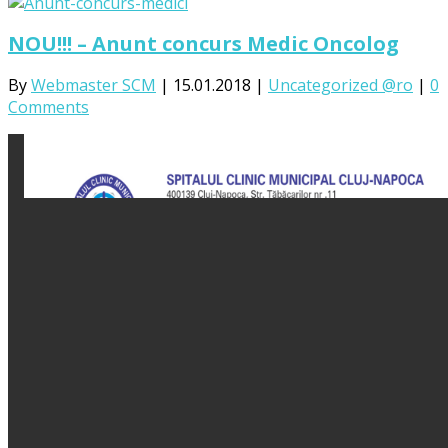
NOU!!! – Anunt concurs Medic Oncolog
By
Webmaster SCM
|
15.01.2018
|
Uncategorized @ro
|
0
Comments