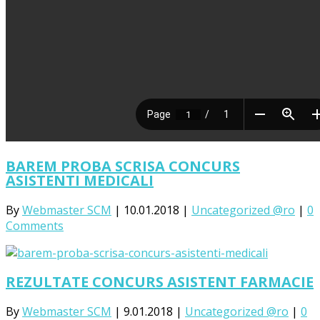
BAREM PROBA SCRISA CONCURS
ASISTENTI MEDICALI
By
Webmaster SCM
|
10.01.2018
|
Uncategorized @ro
|
0
Comments
REZULTATE CONCURS ASISTENT FARMACIE
By
Webmaster SCM
|
9.01.2018
|
Uncategorized @ro
|
0